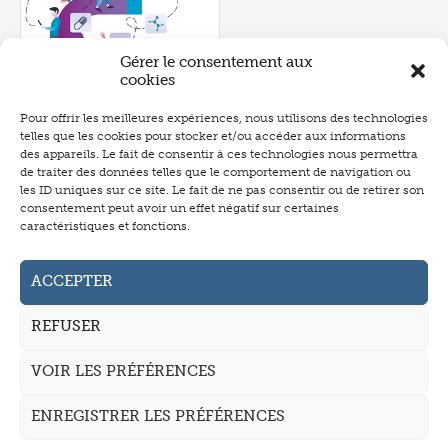
Gérer le consentement aux
cookies
Pour offrir les meilleures expériences, nous utilisons des technologies
Numéro 580
- novembre 2018
telles que les cookies pour stocker et/ou accéder aux informations
P.575
des appareils. Le fait de consentir à ces technologies nous permettra
de traiter des données telles que le comportement de navigation ou
les ID uniques sur ce site. Le fait de ne pas consentir ou de retirer son
consentement peut avoir un effet négatif sur certaines
caractéristiques et fonctions.
Abonnement
Annonceurs
ACCEPTER
Auteurs
REFUSER
La revue
VOIR LES PRÉFÉRENCES
Mentions légales
CGV
ENREGISTRER LES PRÉFÉRENCES