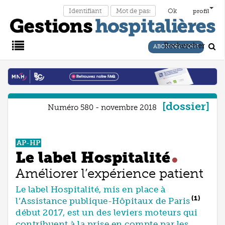
profil
Rechercher
ABONNEZ-VOUS
Main
Menu
dossier
Numéro 580 - novembre 2018
AP-HP
Le label Hospitalité
Améliorer l’expérience patient
Le label Hospitalité, mis en place à
(1)
l’Assistance publique-Hôpitaux de Paris
début 2017, est un des leviers moteurs qui
contribuent à la prise en compte par les