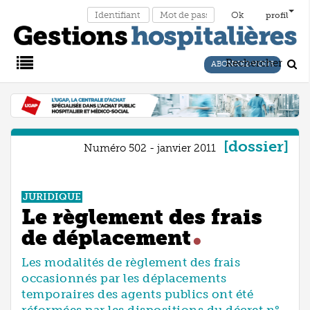
profil
Rechercher
ABONNEZ-VOUS
Main
Menu
dossier
Numéro 502 - janvier 2011
JURIDIQUE
Le règlement des frais
de déplacement
Les modalités de règlement des frais
occasionnés par les déplacements
temporaires des agents publics ont été
réformées par les dispositions du décret n°