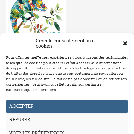
Gérer le consentement aux
cookies
Pour offrir les meilleures expériences, nous utilisons des technologies
Numéro 643
- février 2025
telles que les cookies pour stocker et/ou accéder aux informations
P.103
des appareils. Le fait de consentir à ces technologies nous permettra
de traiter des données telles que le comportement de navigation ou
les ID uniques sur ce site. Le fait de ne pas consentir ou de retirer son
consentement peut avoir un effet négatif sur certaines
caractéristiques et fonctions.
Abonnement
Annonceurs
ACCEPTER
Auteurs
REFUSER
La revue
VOIR LES PRÉFÉRENCES