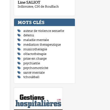
Line
SALIOT
Infirmière, CH de Rouffach
MOTS CLÉ
auteur de violence sexuelle
détenu
maladie mentale
médiation thérapeutique
musicothérapie
olfactothérapie
prise en charge
psychiatrie
psychomotricité
santé mentale
tchoukball