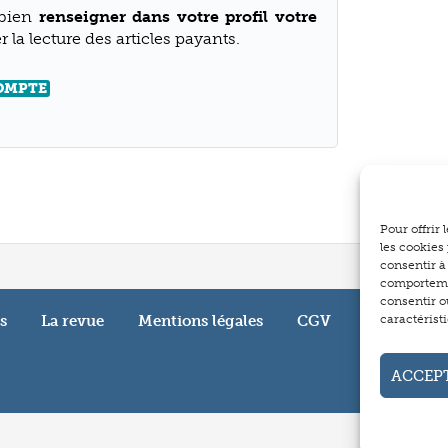
 bien
renseigner dans votre profil votre
 la lecture des articles payants.
COMPTE
Pour offrir
les cookies
consentir à
comportemen
consentir o
s
La revue
Mentions légales
CGV
caractéristi
ACCEP
Partagez