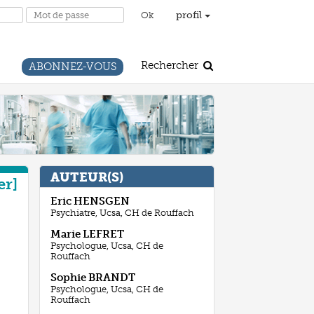
profil
Rechercher
ABONNEZ-VOUS
AUTEUR(S)
er
Eric
HENSGEN
Psychiatre, Ucsa, CH de Rouffach
Marie
LEFRET
Psychologue, Ucsa, CH de
Rouffach
Sophie
BRANDT
Psychologue, Ucsa, CH de
Rouffach