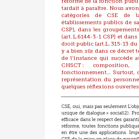
réforme de la fonction publ
tardait à paraître. Nous avo
catégories de CSE de la
établissements publics de sa
CSP), dans les groupements
(art. L.6144-3-1 CSP) et dan
droit public (art.L. 315-13 du
y a bien sûr dans ce décret 
de l’instance qui succède 
CHSCT : composition, 
fonctionnement… Surtout, q
représentation du personne
quelques réflexions ouvertes
CSE, oui, mais pas seulement L’obje
unique de dialogue » social(2). Pr
efficace dans le respect des garantie
réforme, toutes fonctions publiqu
en être une des applications. Impo
CSE de la mise en place de nouvelle