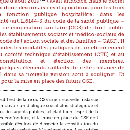
ique d’août 2019
l’avait annoncé, mais le décret
ns donc désormais des dispositions pour les trois
 fonction publique hospitalière : dans les
nté (art. L.6144-3 du code de la santé publique –
 de coopération sanitaire (GCS) de droit public
s les établissements sociaux et médico-sociaux de
 code de l’action sociale et des familles – CASF). Il
toutes les modalités pratiques de fonctionnement
au comité technique d’établissement (CTE) et au
constitution et élection des membres,
uelques éléments saillants de cette instance de
l dans sa nouvelle version sont à souligner. Et
 pour la mise en place des futurs CSE.
ctif est de faire du CSE une « nouvelle instance
omouvoir un dialogue social plus stratégique et
s des agents publics, tel était bien l’esprit de la
es confondues, et la mise en place du CSE doit
ssible dès lors de dissocier la constitution du
s règles relatives à la négociation. Les articles