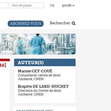
profil
Rechercher
ABONNEZ-VOUS
AUTEUR(S)
té
Marine
GEY-COUÉ
Consultante, centre de droit
JuriSanté, CNEH
Brigitte
DE LARD-HUCHET
Directrice du Centre de droit
JuriSanté, CNEH