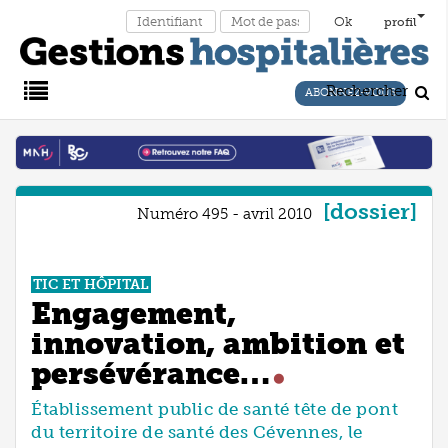
profil
Rechercher
ABONNEZ-VOUS
Main
Menu
dossier
Numéro 495 - avril 2010
TIC ET HÔPITAL
Engagement,
innovation, ambition et
persévérance…
Établissement public de santé tête de pont
du territoire de santé des Cévennes, le