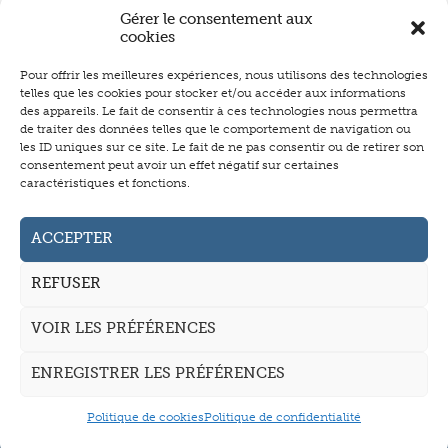
Gérer le consentement aux
cookies
Pour offrir les meilleures expériences, nous utilisons des technologies
Numéro 510
- novembre 2011
telles que les cookies pour stocker et/ou accéder aux informations
P.567
des appareils. Le fait de consentir à ces technologies nous permettra
de traiter des données telles que le comportement de navigation ou
les ID uniques sur ce site. Le fait de ne pas consentir ou de retirer son
consentement peut avoir un effet négatif sur certaines
Partagez
Partagez
Tweete
caractéristiques et fonctions.
Abonnement
Annonceurs
ACCEPTER
Auteurs
REFUSER
La revue
VOIR LES PRÉFÉRENCES
Mentions légales
CGV
ENREGISTRER LES PRÉFÉRENCES
Politique de cookies
Politique de confidentialité