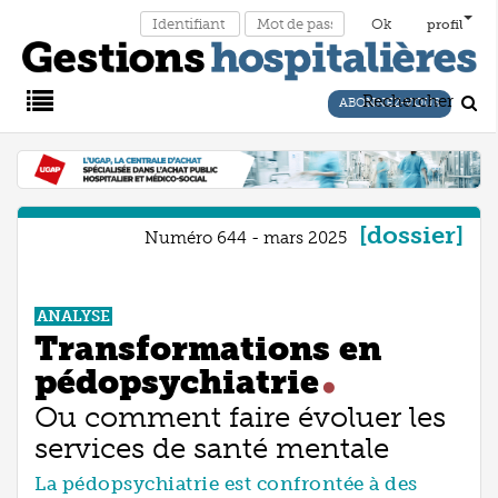
profil
Rechercher
ABONNEZ-VOUS
Main
Menu
dossier
Numéro 644 - mars 2025
ANALYSE
Transformations en
pédopsychiatrie
Ou comment faire évoluer les
services de santé mentale
La pédopsychiatrie est confrontée à des