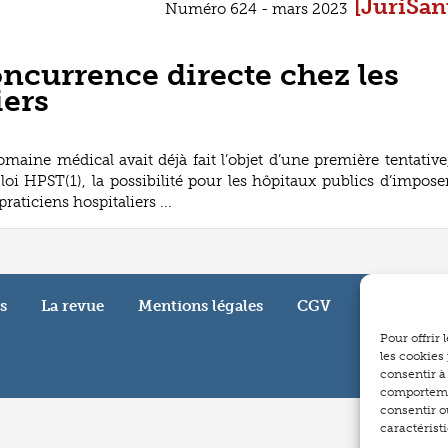
[JuriSan
Numéro 624 - mars 2023
oncurrence directe chez les
iers
maine médical avait déjà fait l’objet d’une première tentative
 loi HPST(1), la possibilité pour les hôpitaux publics d’impose
aticiens hospitaliers ...
s
La revue
Mentions légales
CGV
Pour offrir
les cookies
consentir à
comportemen
consentir o
caractéristi