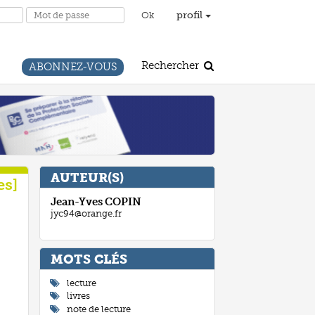
profil
Rechercher
ABONNEZ-VOUS
AUTEUR(S)
es
Jean-Yves
COPIN
jyc94@orange.fr
MOTS CLÉ
lecture
livres
note de lecture