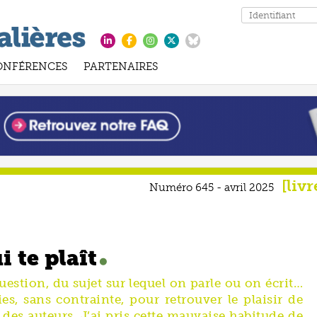
ONFÉRENCES
PARTENAIRES
livr
Numéro 645 - avril 2025
i te plaît
uestion, du sujet sur lequel on parle ou on écrit…
s, sans contrainte, pour retrouver le plaisir de
des auteurs. J’ai pris cette mauvaise habitude de