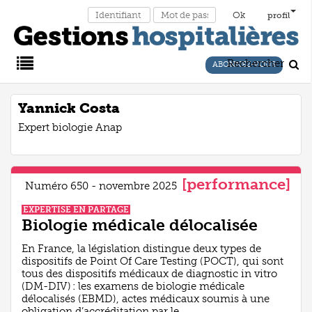
profil
Rechercher
ABONNEZ-VOUS
Main
Yannick Costa
Expert biologie Anap
Menu
[performance]
Numéro 650 - novembre 2025
EXPERTISE EN PARTAGE
Biologie médicale délocalisée
En France, la législation distingue deux types de
dispositifs de Point Of Care Testing (POCT), qui sont
tous des dispositifs médicaux de diagnostic in vitro
(DM-DIV) : les examens de biologie médicale
délocalisés (EBMD), actes médicaux soumis à une
obligation d’accréditation par le ...