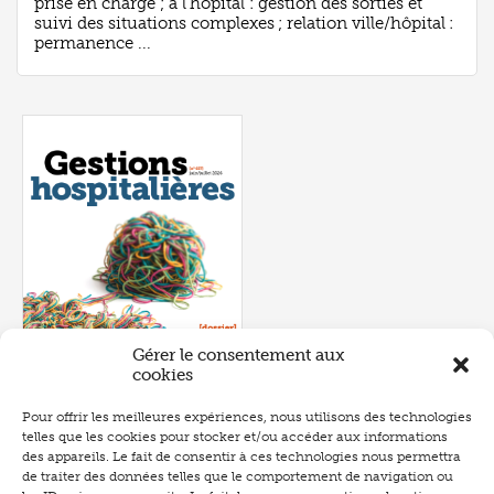
prise en charge ; à l’hôpital : gestion des sorties et
suivi des situations complexes ; relation ville/hôpital :
permanence ...
Gérer le consentement aux
cookies
Pour offrir les meilleures expériences, nous utilisons des technologies
telles que les cookies pour stocker et/ou accéder aux informations
Numéro 657
- juin 2026
des appareils. Le fait de consentir à ces technologies nous permettra
de traiter des données telles que le comportement de navigation ou