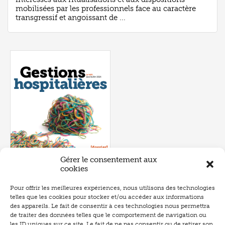
mobilisées par les professionnels face au caractère
transgressif et angoissant de ...
Gérer le consentement aux
cookies
Pour offrir les meilleures expériences, nous utilisons des technologies
telles que les cookies pour stocker et/ou accéder aux informations
Numéro 657
- juin 2026
des appareils. Le fait de consentir à ces technologies nous permettra
de traiter des données telles que le comportement de navigation ou
les ID uniques sur ce site. Le fait de ne pas consentir ou de retirer son