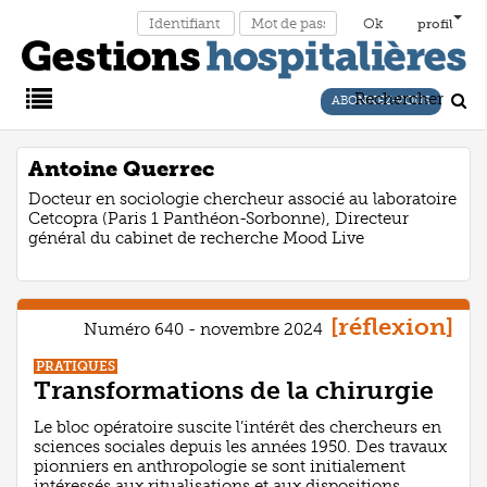
profil
Rechercher
ABONNEZ-VOUS
Main
Antoine Querrec
Docteur en sociologie chercheur associé au laboratoire
Menu
Cetcopra (Paris 1 Panthéon-Sorbonne), Directeur
général du cabinet de recherche Mood Live
[réflexion]
Numéro 640 - novembre 2024
PRATIQUES
Transformations de la chirurgie
Le bloc opératoire suscite l’intérêt des chercheurs en
sciences sociales depuis les années 1950. Des travaux
pionniers en anthropologie se sont initialement
intéressés aux ritualisations et aux dispositions