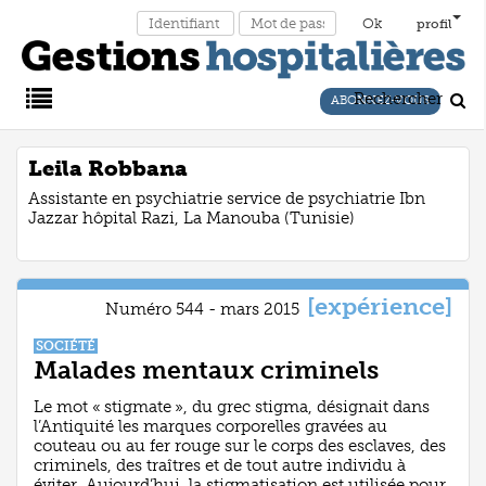
profil
Rechercher
ABONNEZ-VOUS
Main
Leila Robbana
Assistante en psychiatrie service de psychiatrie Ibn
Menu
Jazzar hôpital Razi, La Manouba (Tunisie)
[expérience]
Numéro 544 - mars 2015
SOCIÉTÉ
Malades mentaux criminels
Le mot « stigmate », du grec stigma, désignait dans
l’Antiquité les marques corporelles gravées au
couteau ou au fer rouge sur le corps des esclaves, des
criminels, des traîtres et de tout autre individu à
éviter. Aujourd’hui, la stigmatisation est utilisée pour