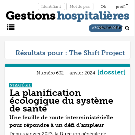
profil
Rechercher
ABONNEZ-VOUS
Main
Résultats pour :
The Shift Project
Menu
[dossier]
Numéro 632 - janvier 2024
STRATÉGIE
La planification
écologique du système
de santé
Une feuille de route interministérielle
pour répondre à un défi d’ampleur
Depuis janvier 2023, la Direction générale de