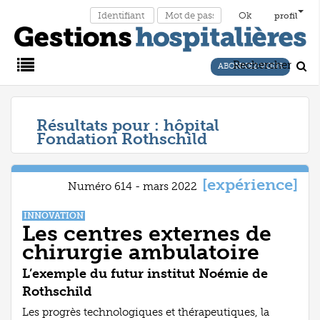
profil
Rechercher
ABONNEZ-VOUS
Main
Résultats pour :
hôpital
Fondation Rothschild
Menu
[expérience]
Numéro 614 - mars 2022
INNOVATION
Les centres externes de
chirurgie ambulatoire
L’exemple du futur institut Noémie de
Rothschild
Les progrès technologiques et thérapeutiques, la