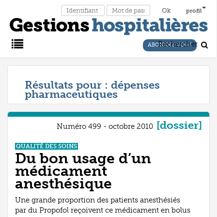
profil
Rechercher
ABONNEZ-VOUS
Main
Résultats pour :
dépenses
pharmaceutiques
Menu
[dossier]
Numéro 499 - octobre 2010
QUALITÉ DES SOINS
Du bon usage d’un
médicament
anesthésique
Une grande proportion des patients anesthésiés
par du Propofol reçoivent ce médicament en bolus