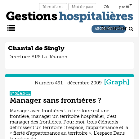
profil
Rechercher
ABONNEZ-VOUS
Main
Chantal de Singly
Directrice ARS La Réunion
Menu
[Graph]
Numéro 491 - décembre 2009
e
5
SÉANCE
Manager sans frontières ?
Manager avec frontières Un territoire est une
frontière, manager un territoire hospitalier, c’est
manager des frontières. Pour moi, trois éléments
définissent un territoire : l’espace, l’appartenance et la
« fierté d’appartenance au territoire ». L’espace Dans
la notion de ...