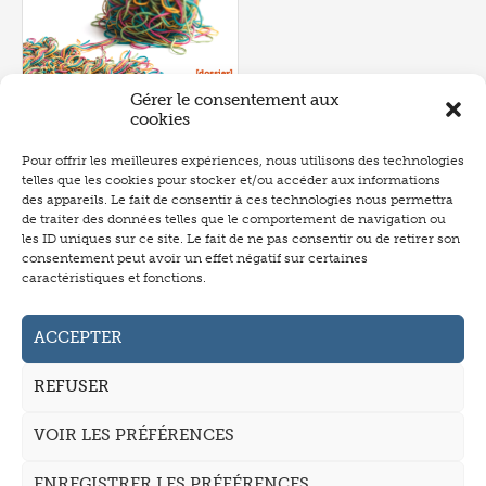
Gérer le consentement aux
cookies
Pour offrir les meilleures expériences, nous utilisons des technologies
telles que les cookies pour stocker et/ou accéder aux informations
Numéro 657
- juin 2026
des appareils. Le fait de consentir à ces technologies nous permettra
de traiter des données telles que le comportement de navigation ou
les ID uniques sur ce site. Le fait de ne pas consentir ou de retirer son
consentement peut avoir un effet négatif sur certaines
caractéristiques et fonctions.
Abonnement
Annonceurs
ACCEPTER
Auteurs
REFUSER
La revue
VOIR LES PRÉFÉRENCES
Mentions légales
CGV
ENREGISTRER LES PRÉFÉRENCES