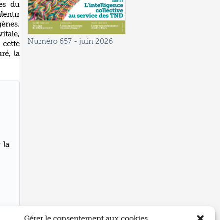
es du
lentir
gènes.
itale,
Numéro 657
- juin 2026
 cette
ré, la
 la
Gérer le consentement aux cookies