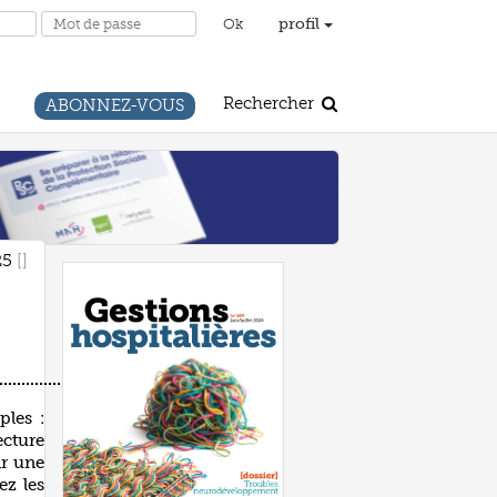
profil
Rechercher
ABONNEZ-VOUS
25
ples :
ecture
ar une
ez les